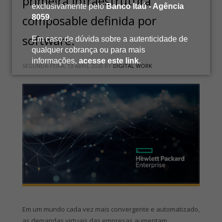
primeira infraestrutura
exclusivamente pelo
Banco Itaú - Agência
composable definida por
8059
.
software.
Em caso de dúvida sobre a autenticidade de
qualquer cobrança ou para mais
informações,
acesse este link
.
SEGUNDA-FEIRA, 13 ABRIL 2020
BY
DIGITAL WORK
Em um mundo cada vez mais convergente e automatizado,
as demandas virtuais das empresas aumentam