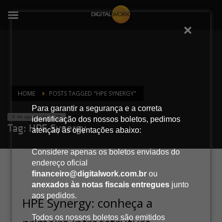
HOME
POSTS TAGGED "HPE SYNERGY"
Para garantir a segurança e a correta
6 de agosto de 2026
identificação dos nossos boletos, pedimos
Tag: HPE Synergy
atenção às orientações abaixo:
Considere apenas os boletos enviados do
endereço oficial
financeiro@digitalwork.com.br
ou
anexados às notas fiscais entregues
junto
aos pedidos.
HPE Synergy: conheça a
Todos os nossos boletos são emitidos