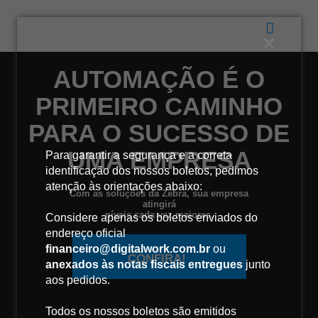
AUTOMAÇÃO É O
PRIMEIRO CAMINHO
PARA O SUCESSO DE
UMA EMPRESA
Para garantir a segurança e a correta
identificação dos nossos boletos, pedimos
atenção às orientações abaixo:
Com as soluções da Zebra, sua empresa
atingirá
níveis cada vez maiores.
Considere apenas os boletos enviados do
endereço oficial
financeiro@digitalwork.com.br
ou
CONFIRA!
anexados às notas fiscais entregues
junto
aos pedidos.
Todos os nossos boletos são emitidos