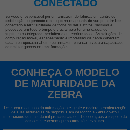
CONECTADO
Se você é responsável por um armazém de fábrica, um centro de
distribuição ou gerencie o estoque na retaguarda de varejo, estar bem
conectado e ter visibilidade de todos os seus ativos, pessoas e
processos em todo o tempo é crucial para ter uma cadeia de
suprimentos integrada, produtiva e em conformidade. As soluções de
computação móvel, escaneamento e impressão da Zebra conectam
cada área operacional em seu armazém para dar a você a capacidade
de realizar ganhos de transformações.
CONHEÇA O MODELO
DE MATURIDADE DA
ZEBRA
Descubra o caminho da automação inteligente e acelere a modernização
de suas estratégias de negócio. Para descobrir, a Zebra coletou
informações de mais de mil profissionais de TI e operações a respeito de
como eles esperam que os armazéns evoluam.